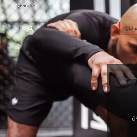
ENGLISH
 الان
ن