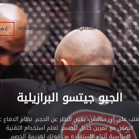
الرئيسية
من نحن
التدريب الشخصي
الكلاسات
تواصل معنا
الفروع
الاشتراكات
إنضم
الجيو جيتسو البرازيلية
تغلب على أي منافس، بغض النظر عن الحجم. نظام الدفاع ع
النفس مع تمرين كامل للجسم. تعلم استخدام التقنية
المناسبة أثناء الاستفادة من قوتك لهزيمة الخصم.