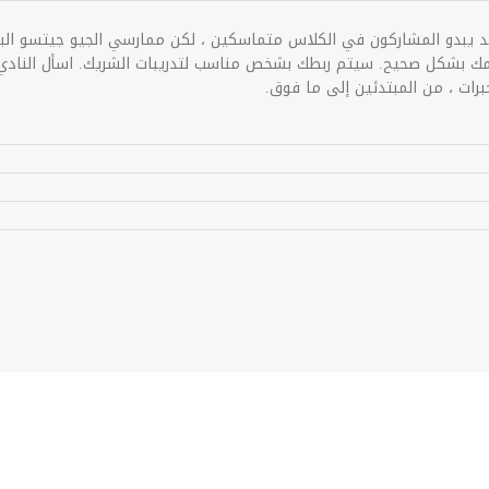
. قد يبدو المشاركون في الكلاس متماسكين ، لكن ممارسي الجيو جيتسو الب
يمك بشكل صحيح. سيتم ربطك بشخص مناسب لتدريبات الشريك. اسأل النا