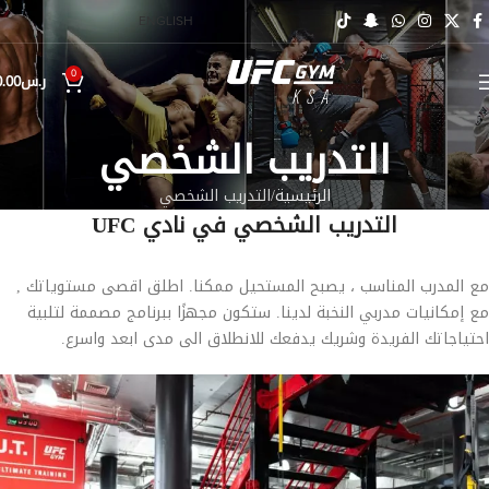
ENGLISH
0
ر.س
0.00
التدريب الشخصي
الرئيسية
التدريب الشخصي
التدريب الشخصي في نادي UFC
مع المدرب المناسب ، يصبح المستحيل ممكنا. اطلق اقصى مستوياتك ,
مع إمكانيات مدربي النخبة لدينا. ستكون مجهزًا ببرنامج مصممة لتلبية
احتياجاتك الفريدة وشريك يدفعك للانطلاق الى مدى ابعد واسرع.