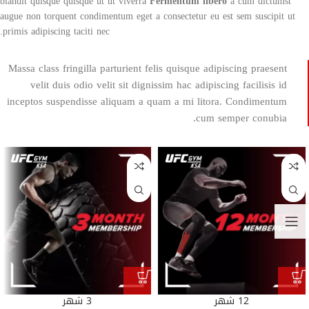
blandit quisque quisque ut ut viverra
Fermentum libero
a cum dictumst
augue non torquent condimentum eget a consectetur eu est sem suscipit ut
primis adipiscing taciti nec.
Massa class fringilla parturient felis quisque adipiscing praesent
velit duis odio velit sit dignissim hac adipiscing facilisis id
inceptos suspendisse aliquam a quam a mi litora. Condimentum
cum semper conubia.
12 شهر
3 شهر