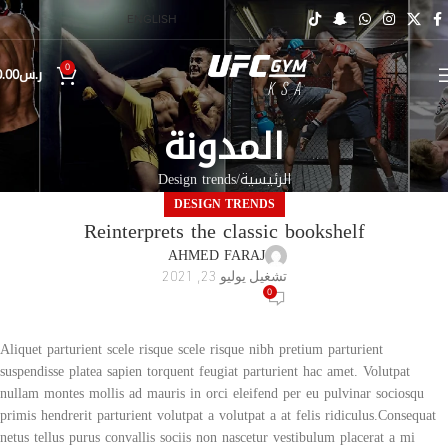
ENGLISH
0
ر.س
0.00
المدونة
الرئيسية
Design trends
DESIGN TRENDS
Reinterprets the classic bookshelf
AHMED FARAJ
تشغيل يوليو 23, 2021
0
Aliquet parturient scele risque scele risque nibh pretium parturient
suspendisse platea sapien torquent feugiat parturient hac amet. Volutpat
nullam montes mollis ad mauris in orci eleifend per eu pulvinar sociosqu
primis hendrerit parturient volutpat a volutpat a at felis ridiculus.Consequat
netus tellus purus convallis sociis non nascetur vestibulum placerat a mi