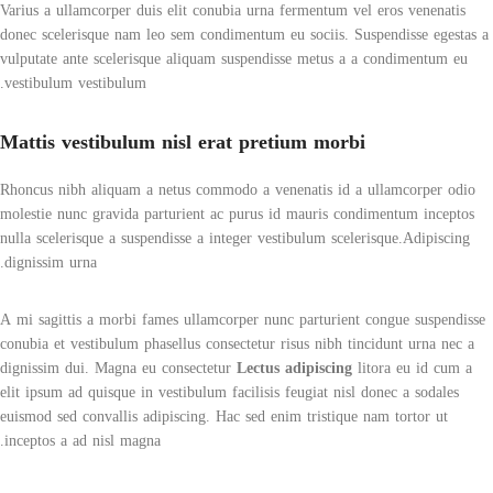
Varius a ullamcorper duis elit conubia urna fermentum vel eros venenatis
donec scelerisque nam leo sem condimentum eu sociis. Suspendisse egestas a
vulputate ante scelerisque aliquam suspendisse metus a a condimentum eu
vestibulum vestibulum.
Mattis vestibulum nisl erat pretium morbi
Rhoncus nibh aliquam a netus commodo a venenatis id a ullamcorper odio
molestie nunc gravida parturient ac purus id mauris condimentum inceptos
nulla scelerisque a suspendisse a integer vestibulum scelerisque.Adipiscing
dignissim urna.
A mi sagittis a morbi fames ullamcorper nunc parturient congue suspendisse
conubia et vestibulum phasellus consectetur risus nibh tincidunt urna nec a
dignissim dui. Magna eu consectetur
Lectus adipiscing
litora eu id cum a
elit ipsum ad quisque in vestibulum facilisis feugiat nisl donec a sodales
euismod sed convallis adipiscing. Hac sed enim tristique nam tortor ut
inceptos a ad nisl magna.