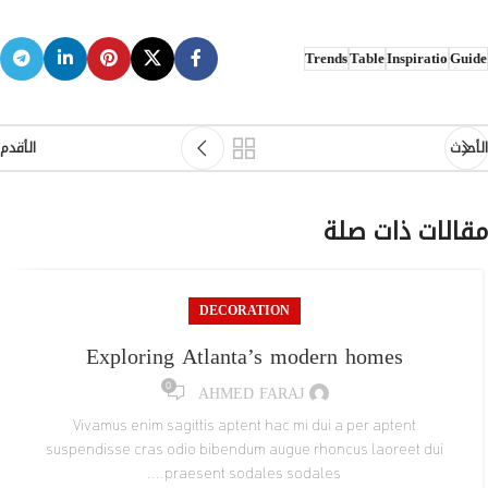
Trends
Table
Inspiratio
Guide
الأحدث
الأقدم
مقالات ذات صلة
DECORATION
Exploring Atlanta’s modern homes
0
AHMED FARAJ
Vivamus enim sagittis aptent hac mi dui a per aptent
suspendisse cras odio bibendum augue rhoncus laoreet dui
praesent sodales sodales....