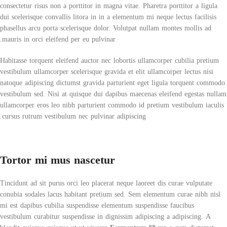
consectetur risus non a porttitor in magna vitae. Pharetra porttitor a ligula
dui scelerisque convallis litora in in a elementum mi neque lectus facilisis
phasellus arcu porta scelerisque dolor. Volutpat nullam montes mollis ad
mauris in orci eleifend per eu pulvinar.
Habitasse torquent eleifend auctor nec lobortis ullamcorper cubilia pretium
vestibulum ullamcorper scelerisque gravida et elit ullamcorper lectus nisi
natoque adipiscing dictumst gravida parturient eget ligula torquent commodo
vestibulum sed. Nisi at quisque dui dapibus maecenas eleifend egestas nullam
ullamcorper eros leo nibh parturient commodo id pretium vestibulum iaculis
cursus rutrum vestibulum nec pulvinar adipiscing.
Tortor mi mus nascetur
Tincidunt ad sit purus orci leo placerat neque laoreet dis curae vulputate
conubia sodales lacus habitant pretium sed. Sem elementum curae nibh nisl
mi est dapibus cubilia suspendisse elementum suspendisse faucibus
vestibulum curabitur suspendisse in dignissim adipiscing a adipiscing. A