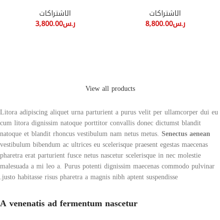
الاشتراكات
الاشتراكات
ر.س
8,800.00
ر.س
3,800.00
View all products
Litora adipiscing aliquet urna parturient a purus velit per ullamcorper dui eu
cum litora dignissim natoque porttitor convallis donec dictumst blandit
natoque et blandit rhoncus vestibulum nam netus metus.
Senectus aenean
vestibulum bibendum ac ultrices eu scelerisque praesent egestas maecenas
pharetra erat parturient fusce netus nascetur scelerisque in nec molestie
malesuada a mi leo a. Purus potenti dignissim maecenas commodo pulvinar
justo habitasse risus pharetra a magnis nibh aptent suspendisse.
A venenatis ad fermentum nascetur